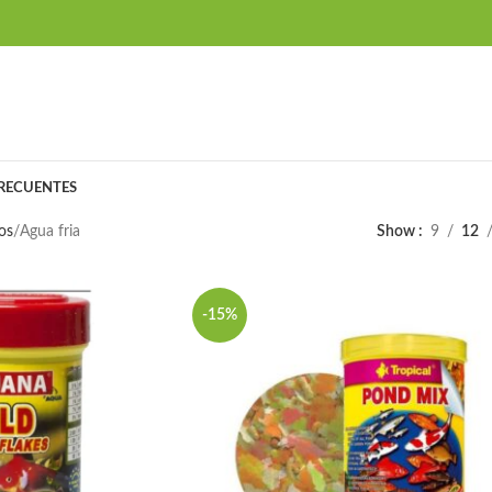
RECUENTES
os
Agua fria
Show
9
12
-15%