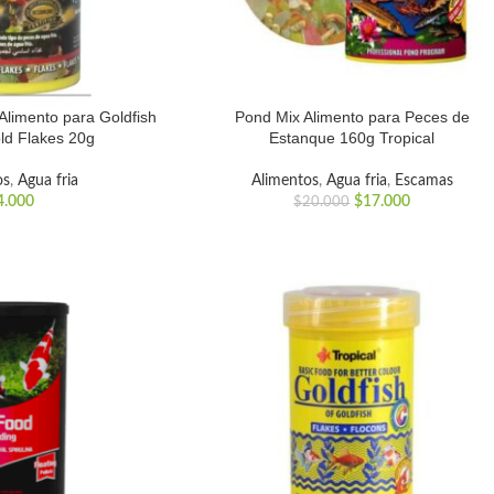
 Alimento para Goldfish
Pond Mix Alimento para Peces de
ld Flakes 20g
Estanque 160g Tropical
os
,
Agua fria
Alimentos
,
Agua fria
,
Escamas
4.000
$
17.000
$
20.000