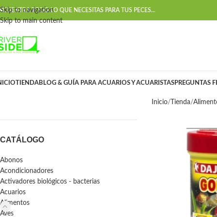
Skip to navigation
NCUENTRA TODO LO QUE NECESITAS PARA TUS PECES...
Skip to main content
NICIO
TIENDA
BLOG & GUÍA PARA ACUARIOS Y ACUARISTAS
PREGUNTAS F
Inicio
Tienda
Aliment
CATÁLOGO
Abonos
Acondicionadores
Activadores biológicos - bacterias
Acuarios
Alimentos
Aves