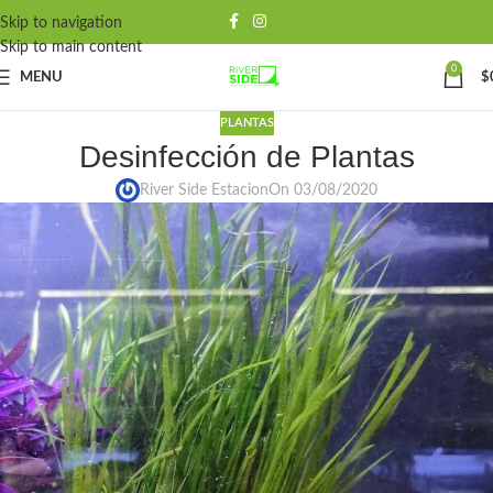
Skip to navigation
Skip to main content
0
MENU
$
PLANTAS
Desinfección de Plantas
River Side Estacion
On 03/08/2020