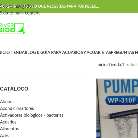
Skip to navigation
NCUENTRA TODO LO QUE NECESITAS PARA TUS PECES...
Skip to main content
NICIO
TIENDA
BLOG & GUÍA PARA ACUARIOS Y ACUARISTAS
PREGUNTAS F
Inicio
Tienda
Product
CATÁLOGO
Abonos
Acondicionadores
Activadores biológicos - bacterias
Acuarios
Alimentos
Aves