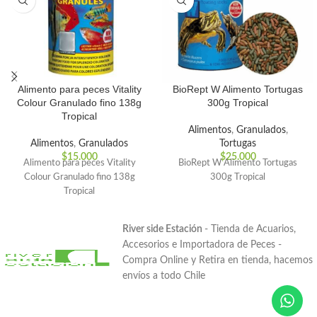
Alimento para peces Vitality
BioRept W Alimento Tortugas
Colour Granulado fino 138g
300g Tropical
Tropical
Alimentos
,
Granulados
,
Alimentos
,
Granulados
Tortugas
$
15.000
$
25.000
Alimento para peces Vitality
BioRept W Alimento Tortugas
Colour Granulado fino 138g
300g Tropical
Tropical
River side Estación
- Tienda de Acuarios,
Accesorios e Importadora de Peces -
Compra Online y Retira en tienda, hacemos
envíos a todo Chile