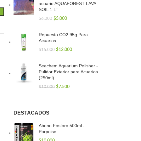
acuario AQUAFOREST LAVA
SOIL 1 LT
$
5.000
$
6.000
Repuesto CO2 95g Para
Acuarios
$
12.000
$
15.000
Seachem Aquarium Polisher -
Pulidor Exterior para Acuarios
(250ml)
$
7.500
$
10.000
DESTACADOS
Abono Fosforo 500ml -
Porpoise
$
10.000