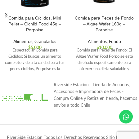
Comida para Cíclidos, Mini
Comida para Peces de Fondo
Pellet – Cichlid Food 45g –
– Algae Wafer 160g –
Porpoise
Porpoise
Alimentos
,
Granulados
Alimentos
,
Fondo
$
5.000
$
10.000
Espectacular Comida para
Comida para Peces de Fondo: El
Cíclidos: Si buscas un alimento
Algae Wafer Food Porpoise
está
completo y de alta calidad para tus
diseñado específicamente para
peces cíclidos, Porpoise es la
ofrecer una dieta saludable y
mejor elección. Su fórmula
balanceada a peces herbívoros,
premium fortalece la salud, la
incluyendo los peces de agua
River side Estación
- Tienda de Acuarios,
coloración y la vitalidad de los
dulce y de estanque.
Accesorios e Importadora de Peces -
peces, asegurando un entorno
Compra Online y Retira en tienda, hacemos
equilibrado en el acuario.
envíos a todo Chile
River Side Estación
Todos Los Derechos Reservados
Sitio by
eBits
.