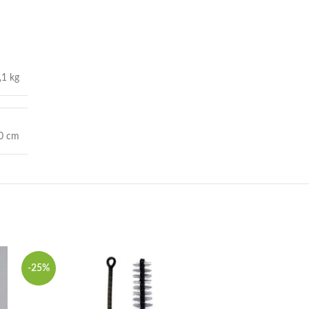
,1 kg
10 cm
-25%
-29%