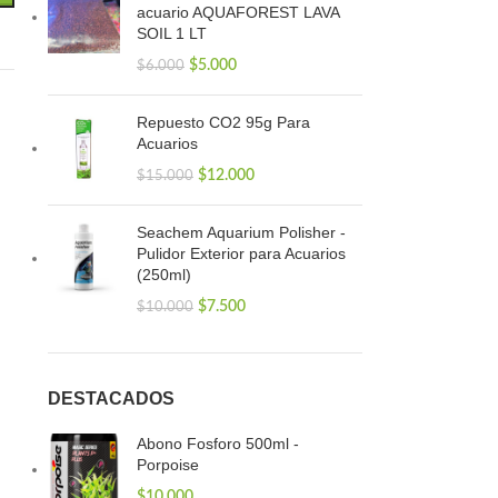
acuario AQUAFOREST LAVA
SOIL 1 LT
$
5.000
$
6.000
Repuesto CO2 95g Para
Acuarios
$
12.000
$
15.000
Seachem Aquarium Polisher -
Pulidor Exterior para Acuarios
(250ml)
$
7.500
$
10.000
DESTACADOS
Abono Fosforo 500ml -
Porpoise
$
10.000