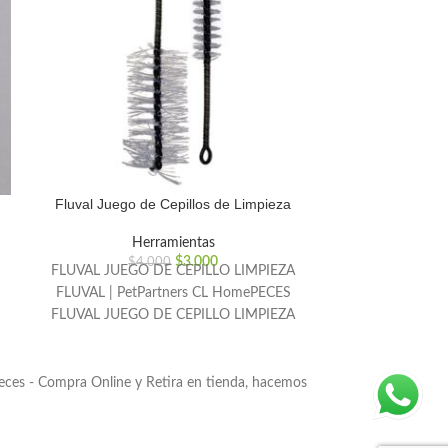
Fluval Juego de Cepillos de Limpieza
Soil Glue 
Herramientas
H
$
3.000
$
4.000
$
FLUVAL JUEGO DE CEPILLO LIMPIEZA
FLUVAL | PetPartners CL HomePECES
FLUVAL JUEGO DE CEPILLO LIMPIEZA
FLUVAL FLUVAL JUEGO DE CEPILLO
Peces - Compra Online y Retira en tienda, hacemos