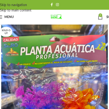
Skip to navigation
Skip to main content
0
MENU
$
SOLD O
UT