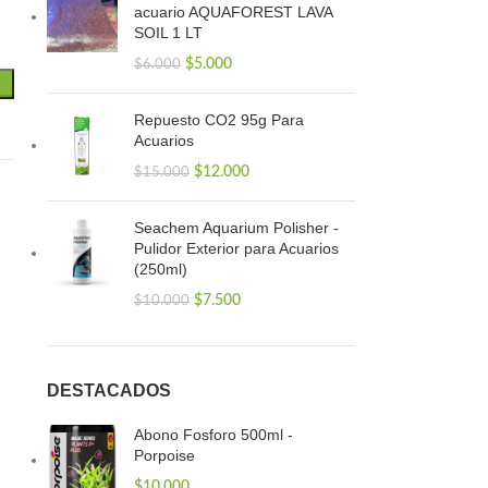
acuario AQUAFOREST LAVA
SOIL 1 LT
$
5.000
$
6.000
Repuesto CO2 95g Para
Acuarios
$
12.000
$
15.000
Seachem Aquarium Polisher -
Pulidor Exterior para Acuarios
(250ml)
$
7.500
$
10.000
DESTACADOS
Abono Fosforo 500ml -
Porpoise
$
10.000