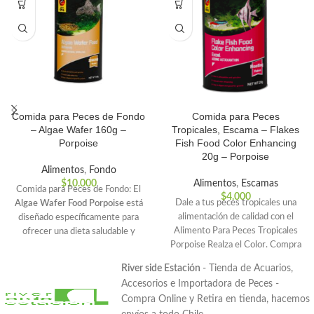
Comida para Peces de Fondo
Comida para Peces
– Algae Wafer 160g –
Tropicales, Escama – Flakes
Porpoise
Fish Food Color Enhancing
20g – Porpoise
Alimentos
,
Fondo
$
10.000
Alimentos
,
Escamas
Comida para Peces de Fondo: El
$
4.000
Dale a tus peces tropicales una
Algae Wafer Food Porpoise
está
alimentación de calidad con el
diseñado específicamente para
Alimento Para Peces Tropicales
ofrecer una dieta saludable y
Porpoise Realza el Color. Compra
balanceada a peces herbívoros,
ahora y potencia su color y bienes
incluyendo los peces de agua
River side Estación
- Tienda de Acuarios,
dulce y de estanque.
Accesorios e Importadora de Peces -
Compra Online y Retira en tienda, hacemos