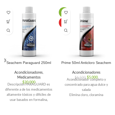
-23%
HOT
Seachem Paraguard 250ml
Prime 50ml Anticloro Seachem
Acondicionadores
,
Acondicionadores
Medicamentos
$
5.000
$
6.500
Acondicionador completo y
$
20.000
Descripción PARAGUARD es
concentrado para agua dulce y
diferente a de los medicamentos
salada
altamente tóxicos y difíciles de
Elimina cloro, cloramina
usar basados en formalina,
Desintoxica amoníaco, nitrito y
ParaGuard no contiene
nitrato.
5 veces más concentrado que los